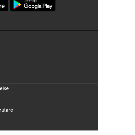
 abonnieren
eise
mulare