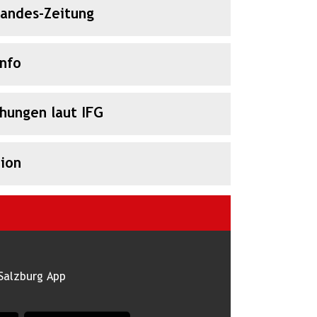
Landes-Zeitung
Info
chungen laut IFG
ion
Salzburg App
burg im Apple App Store
App Land Salzburg im Google Play Store