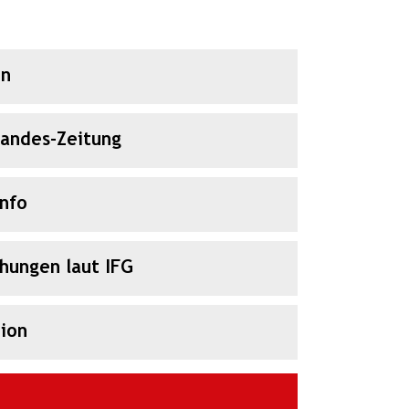
en
Landes-Zeitung
Info
chungen laut IFG
ion