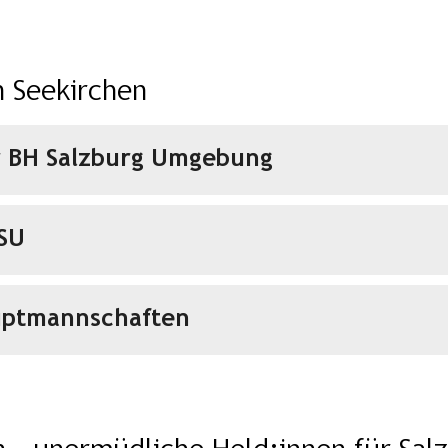
n Seekirchen
ur BH Salzburg Umgebung
 SU
auptmannschaften