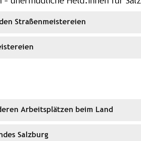
 – unermüdliche Held:innen für Salz
 den Straßenmeistereien
istereien
deren Arbeitsplätzen beim Land
andes Salzburg