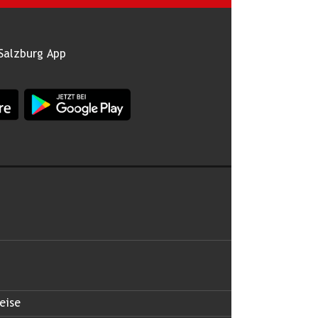
Salzburg App
burg im Apple App Store
App Land Salzburg im Google Play Store
 abonnieren
eise