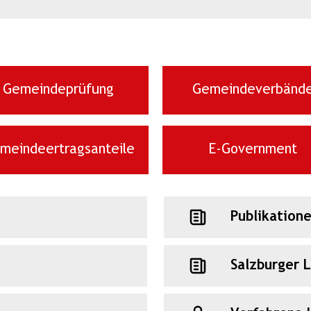
Gemeindeprüfung
Gemeindeverbänd
meindeertragsanteile
E-Government
Publikation
Salzburger 