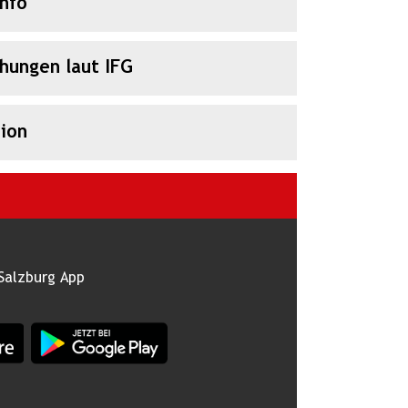
Info
chungen laut IFG
ion
Salzburg App
burg im Apple App Store
App Land Salzburg im Google Play Store