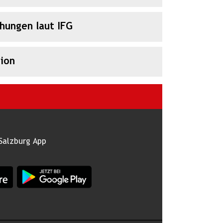
chungen laut IFG
ion
Salzburg App
burg im Apple App Store
App Land Salzburg im Google Play Store