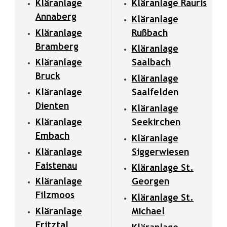
Kläranlage
Kläranlage Rauris
Annaberg
Kläranlage
Kläranlage
Rußbach
Bramberg
Kläranlage
Kläranlage
Saalbach
Bruck
Kläranlage
Kläranlage
Saalfelden
Dienten
Kläranlage
Kläranlage
Seekirchen
Embach
Kläranlage
Kläranlage
Siggerwiesen
Faistenau
Kläranlage St.
Kläranlage
Georgen
Filzmoos
Kläranlage St.
Kläranlage
Michael
Fritztal