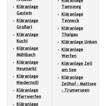
Kläranlage
Kläranlage
Tamsweg
Gastein
Kläranlage
Kläranlage
Tenneck
Großarl
Kläranlage
Kläranlage
Thalgau
Kuchl
Kläranlage Unken
Kläranlage
Kläranlage
Mühlbach
Werfen
Kläranlage
Kläranlage Zell
Neumarkt
am See
Kläranlage
Kläranlage
Niedernsill
Zellhof - Mattsee
Kläranlage
- Trumerseen
Pfarrwerfen
Kläranlage