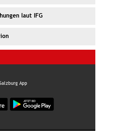
chungen laut IFG
ion
Salzburg App
burg im Apple App Store
App Land Salzburg im Google Play Store