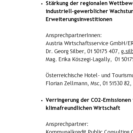
Stärkung der regionalen Wettbew
industriell-gewerblicher Wachstum
Erweiterungsinvestitionen
AnsprechpartnerInnen:
Austria Wirtschaftsservice GmbH/E
Dr. Georg Silber, 01 50175 407,
g.si
Mag. Erika Köszegi-Lagally, 01 5017
Österreichische Hotel- und Tourism
Florian Zellmann, Msc, 01 51530 82,
Verringerung der CO2-Emissionen 
klimafreundlichen Wirtschaft
Ansprechpartner:
Kommunalkredit Public Consulting