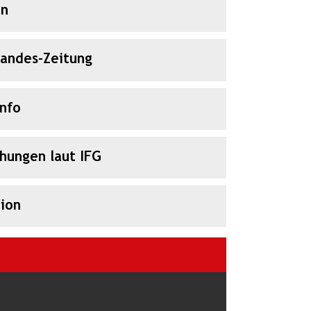
en
Landes-Zeitung
Info
chungen laut IFG
ion