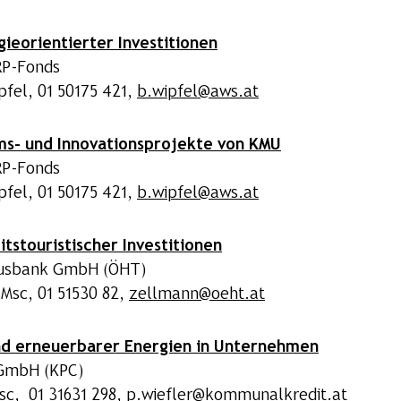
ieorientierter Investitionen
RP-Fonds
fel, 01 50175 421,
b.wipfel@aws.at
ms- und Innovationsprojekte von KMU
RP-Fonds
fel, 01 50175 421,
b.wipfel@aws.at
tstouristischer Investitionen
smusbank GmbH (ÖHT)
 Msc, 01 51530 82,
zellmann@oeht.at
nd erneuerbarer Energien in Unternehmen
 GmbH (KPC)
sc, 01 31631 298,
p.wiefler@kommunalkredit.at