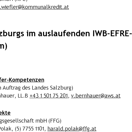
.wiefler@kommunalkredit.at
zburgs im auslaufenden IWB-EFRE
m)
sfer-Kompetenzen
m Auftrag des Landes Salzburg)
nhauer, LL.B
+43 1 501 75 201
,
v.bernhauer@aws.at
ekte
ngsgesellschaft mbH (FFG)
olak, (5) 7755 1101,
harald.polak@ffg.at