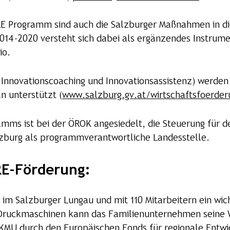
E Programm sind auch die Salzburger Maßnahmen in die
14-2020 versteht sich dabei als ergänzendes Instrume
io.
 Innovationscoaching und Innovationsassistenz) werden 
 unterstützt (
www.salzburg.gv.at/wirtschaftsfoerder
ms ist bei der ÖROK angesiedelt, die Steuerung für d
lzburg als programmverantwortliche Landesstelle.
RE-Förderung:
e im Salzburger Lungau und mit 110 Mitarbeitern ein wich
 Druckmaschinen kann das Familienunternehmen seine 
KMU durch den Europäischen Fonds für regionale Entwi