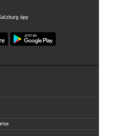
Salzburg App
burg im Apple App Store
App Land Salzburg im Google Play Store
 abonnieren
eise