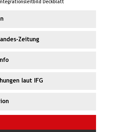
Integrationsleitbild Deckblatt
en
Landes-Zeitung
Info
chungen laut IFG
ion