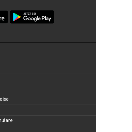
burg im Apple App Store
App Land Salzburg im Google Play Store
 abonnieren
eise
mulare