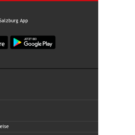
Salzburg App
burg im Apple App Store
App Land Salzburg im Google Play Store
 abonnieren
eise