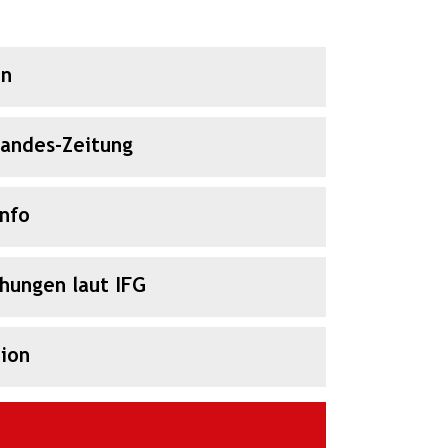
en
Landes-Zeitung
Info
chungen laut IFG
ion