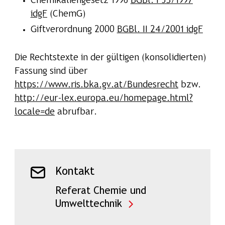
Chemikaliengesetz 1996
BGBl. I 53/1997
idgF
(ChemG)
Giftverordnung 2000
BGBl. II 24/2001 idgF
Die Rechtstexte in der gültigen (konsolidierten)
Fassung sind über
https://www.ris.bka.gv.at/Bundesrecht
bzw.
http://eur-lex.europa.eu/homepage.html?
locale=de
abrufbar.
Kontakt
Referat Chemie und
Umwelttechnik