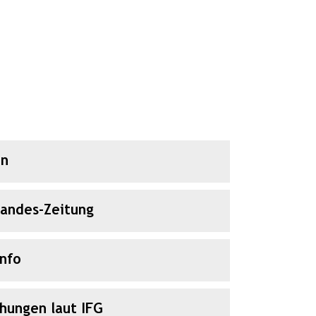
en
Landes-Zeitung
Info
chungen laut IFG