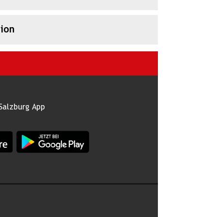
ion
Salzburg App
burg im Apple App Store
App Land Salzburg im Google Play Store
 abonnieren