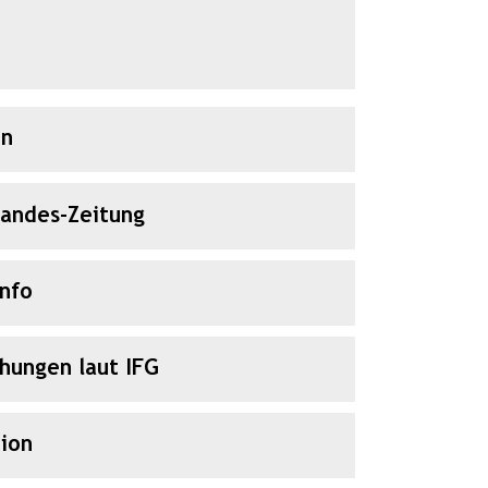
en
Landes-Zeitung
Info
chungen laut IFG
ion