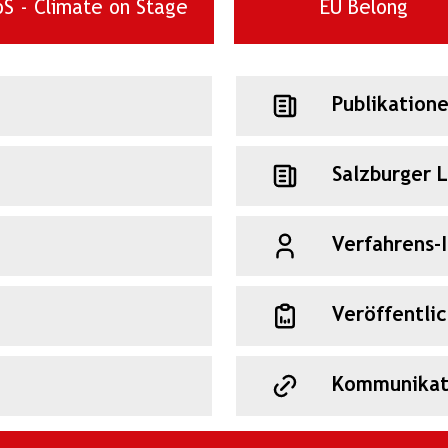
S - Climate on Stage
EU Belong
Publikation
Salzburger 
Verfahrens-
Veröffentli
Kommunikat