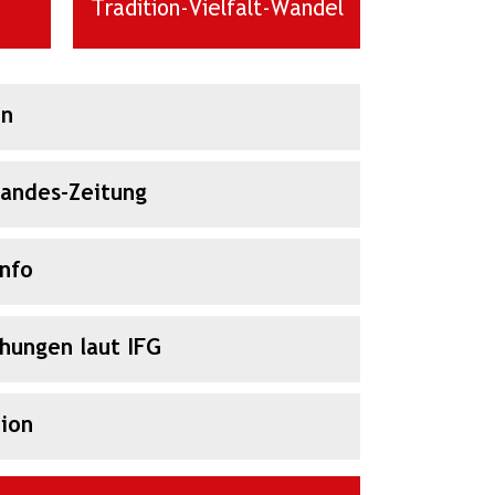
Tradition-Vielfalt-Wandel
en
Landes-Zeitung
Info
chungen laut IFG
ion