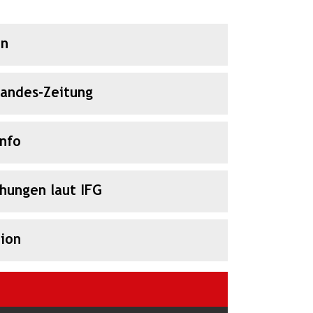
en
Landes-Zeitung
Info
chungen laut IFG
ion