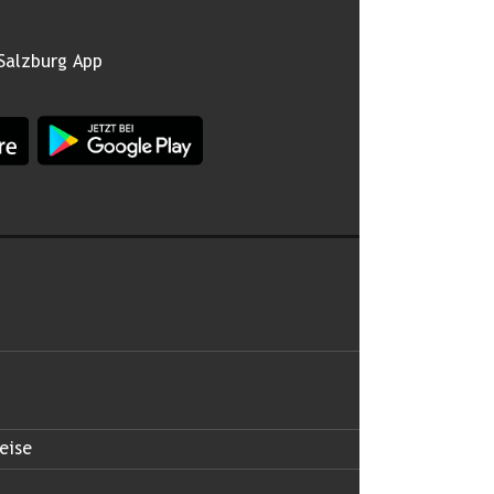
Salzburg App
burg im Apple App Store
App Land Salzburg im Google Play Store
 abonnieren
eise