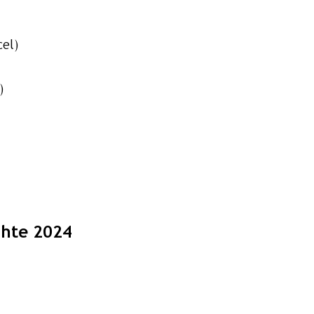
el)
)
chte 2024