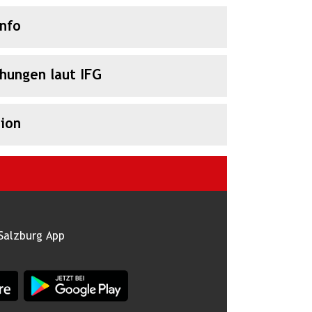
Info
chungen laut IFG
ion
Salzburg App
burg im Apple App Store
App Land Salzburg im Google Play Store