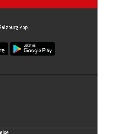
Salzburg App
burg im Apple App Store
App Land Salzburg im Google Play Store
 abonnieren
eise