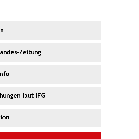
en
Landes-Zeitung
Info
chungen laut IFG
ion