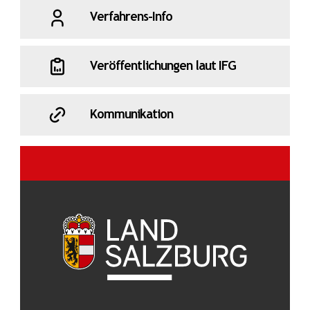
Verfahrens-Info
Wahlen
Wasser
Wirtschaft
Veröffentlichungen laut IFG
Wohnen
Wolf
Zauner
Kommunikation