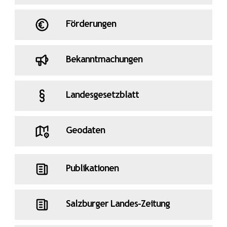
Natur in Salzburg
Ohne Lehrer*innen
Förderungen
owavomgas
Pallauf
Pinzgau
Bekanntmachungen
Pongau
Respektiere deine Grenzen
Landesgesetzblatt
Salzburg
Salzburg radelt
Schnöll
Geodaten
Sicherheit
Ski-WM
Soziales
Sport
Stadt Salzburg
Statistik
Publikationen
Svazek
Tennengau
Tourismus
Salzburger Landes-Zeitung
Umwelt
Verkehr
Volkskultur