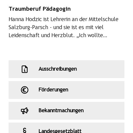
Traumberuf Pädagogin
Natur in Salzburg
Hanna Hodzic ist Lehrerin an der Mittelschule
Ohne Lehrer*innen
owavomgas
Salzburg-Parsch - und sie ist es mit viel
Leidenschaft und Herzblut. „Ich wollte…
Pallauf
Pinzgau
Pongau
Respektiere deine Grenzen
Salzburg
Ausschreibungen
Salzburg radelt
Schnöll
Förderungen
Sicherheit
Ski-WM
Soziales
Bekanntmachungen
Sport
Stadt Salzburg
Statistik
Svazek
Tennengau
Tourismus
Landesgesetzblatt