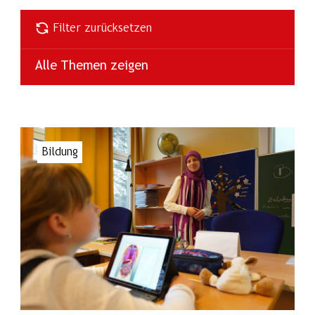
Das ist stark
Edtstadler
Energie
Filter zurücksetzen
Energieberatung
Europa
Alle Themen zeigen
Finanzen
Flachgau
Forschung
Fürweger
Gesellschaft
Bildung
Gesundheit
gewaltfrei
Gutschi
Karriere
Kinderbildung
Kultur
Landtag
LDZ
Lungau
Mühldorf
Nachhaltig
Natur