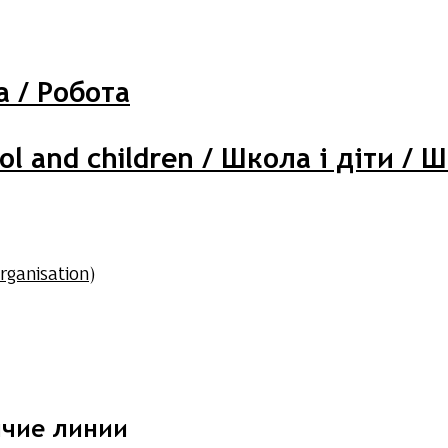
а / Робота
ol and children / Школа і діти / 
rganisation)
рячие линии