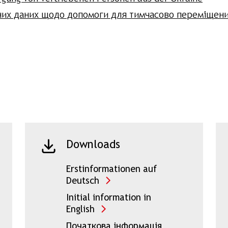
них даних щодо допомоги для тимчасово переміщених
Downloads
Erstinformationen auf
Deutsch
Initial information in
English
Початкова інформація