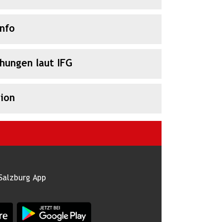
Info
chungen laut IFG
ion
Salzburg App
burg im Apple App Store
App Land Salzburg im Google Play Store