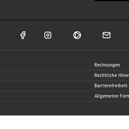
Facebook Seite von Land Salzburg
Instagram Seite von Land Salzburg
Salzburg ON
Newsletter
Rechnungen
Rechtliche Hinw
Barrierefreiheit
Allgemeine For