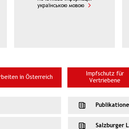
українською мовою
Impfschutz für
rbeiten in Österreich
Vertriebene
Publikation
Salzburger 