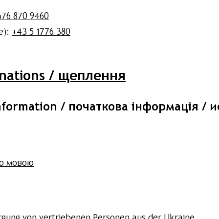
676 870 9460
e):
+43 5 1776 380
inations / щеплення
l information / початкова інформація 
ою мовою
rgung von vertriebenen Personen aus der Ukraine