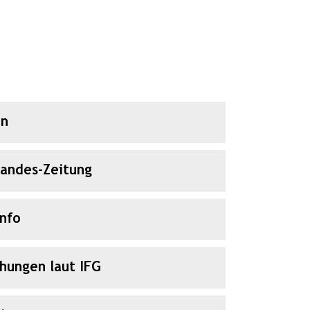
en
Landes-Zeitung
Info
chungen laut IFG