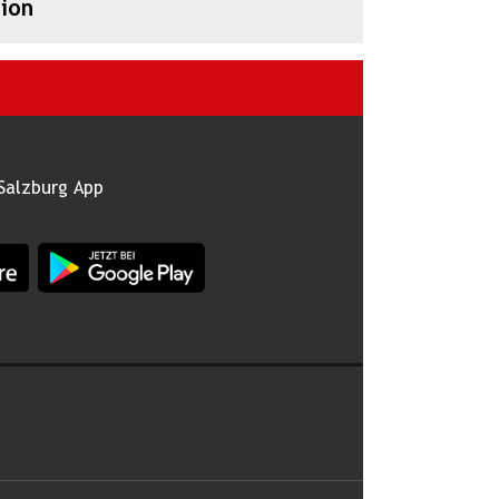
ion
Salzburg App
burg im Apple App Store
App Land Salzburg im Google Play Store
 abonnieren