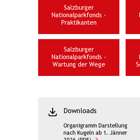
Salzburger
Nationalparkfonds -
Praktikanten
Salzburger
Nationalparkfonds -
Wartung der Wege
S
Downloads
Organigramm Darstellung
nach Kugeln ab 1. Jänner