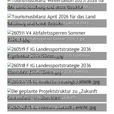
Tourismusbilanz Wintersaison 2025/2026 für das...
Tourismusbilanz April 2026 für das Land Salzburg...
260511 V4 Abfahrtssperren Sommer 2026_1.jpg
260519 F IG Landessportstrategie 2036 Ergebnisse...
260518 F IG Landessportstrategie 2036 Überblick...
260515 V6 IG Kinderbetreuungsstatistik.jpg
Die geplante Projektstruktur zu „Zukunft...
260428V5 IG Wohnen Statistikbericht.jpg