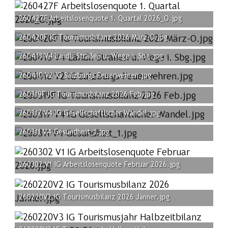
260427F Arbeitslosenquote 1. Quartal 2026_O.jpg
260420F IG Tourismusbilanz 2026 März-O.jpg
260413 V4 Ländl. Straßen u. Wege i. Sbg.jpg
260410 V2 IG Salzburgs Feuerwehren.jpg
260319F IG Tourismusbilanz 2026 Feb.jpg
260317 V4 IG Gesellschaftlicher Wandel.jpg
260311 V4 Gesundheit_1.jpg
260302 V1 IG Arbeitslosenquote Februar 2026.jpg
260220V2 IG Tourismusbilanz 2026 Jänner.jpg