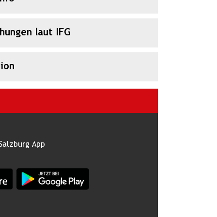
chungen laut IFG
ion
Salzburg App
burg im Apple App Store
App Land Salzburg im Google Play Store