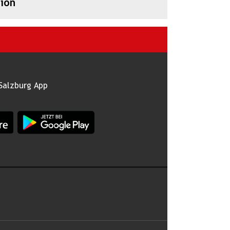
ion
Salzburg App
burg im Apple App Store
App Land Salzburg im Google Play Store
 abonnieren