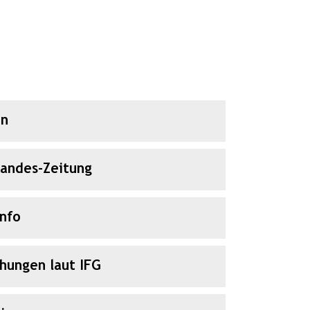
en
Landes-Zeitung
Info
chungen laut IFG