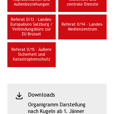
Außenbeziehungen
zentrale Dienste
Referat 0/13 - Landes-
Europabüro Salzburg /
Referat 0/14 - Landes-
Verbindungsbüro zur
Medienzentrum
EU Brüssel
Referat 0/15 - Äußere
Sicherheit und
Katastrophenschutz
Downloads
Organigramm Darstellung
nach Kugeln ab 1. Jänner