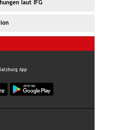
chungen laut IFG
ion
Salzburg App
burg im Apple App Store
App Land Salzburg im Google Play Store
 Salzburg
 Anmeldung von Salzburg